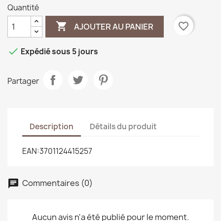
Quantité

favorite_border
AJOUTER AU PANIER

Expédié sous 5 jours
Partager
Description
Détails du produit
EAN:3701124415257
Commentaires (0)
Aucun avis n'a été publié pour le moment.