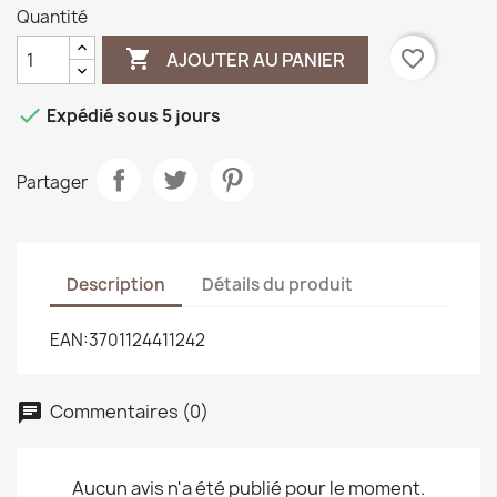
Quantité

favorite_border
AJOUTER AU PANIER

Expédié sous 5 jours
Partager
Description
Détails du produit
EAN:3701124411242
Commentaires (0)
Aucun avis n'a été publié pour le moment.